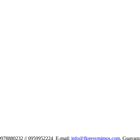
 0978880232 // 0959952224 E-mail:
info@floresymimos.com
. Guayaqu