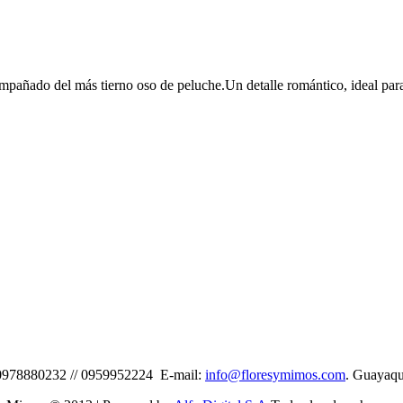
ñado del más tierno oso de peluche.Un detalle romántico, ideal para 
 0978880232 // 0959952224 E-mail:
info@floresymimos.com
. Guayaqu